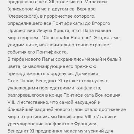
предсказан ещё в XII столетии св. Малахией
(епископом Арма и другом св. Бернара
Клервоского), в пророчестве которого,
определившего все Понтификаты до Второго
Пришествия Иисуса Христа, этот Папа назван
миротворцем - “Concionator Patareus”. Это, как мы
увидим ниже, исключительно точно отражает
события его Понтификата.
В гербе нового Папы сохранились чёрный и белый
цвета, символизирующие его прежнюю
принадлежность к ордену св. Доминика.
Став Папой, Бенедикт XI тут же столкнулся с
ужасающими последствиями конфликта,
разгоревшегося в конце Понтификата Бонифация
VIII. И естественно, что самой насущной и
ближайшей задачей нового Папы стало достижение
мира с противниками Бонифация VIII в Италии и
урегулирование конфликта с Францией.
Бенедикт XI предпринял максимум усилий для