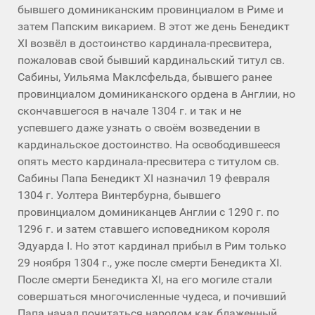
бывшего доминиканским провинциалом в Риме и
затем Папским викарием. В этот же день Бенедикт
XI возвёл в достоинство кардинала-пресвитера,
пожаловав свой бывший кардинальский титул св.
Сабины, Уильяма Маклсфельда, бывшего ранее
провинциалом доминиканского ордена в Англии, но
скончавшегося в начале 1304 г. и так и не
успевшего даже узнать о своём возведении в
кардинальское достоинство. На освободившееся
опять место кардинала-пресвитера с титулом св.
Сабины Папа Бенедикт XI назначил 19 февраля
1304 г. Уолтера Винтербурна, бывшего
провинциалом доминиканцев Англии с 1290 г. по
1296 г. и затем ставшего исповедником короля
Эдуарда I. Но этот кардинал прибыл в Рим только
29 ноября 1304 г., уже после смерти Бенедикта XI.
После смерти Бенедикта XI, на его могиле стали
совершаться многочисленные чудеса, и почивший
Папа начал почитаться народом как блаженный.