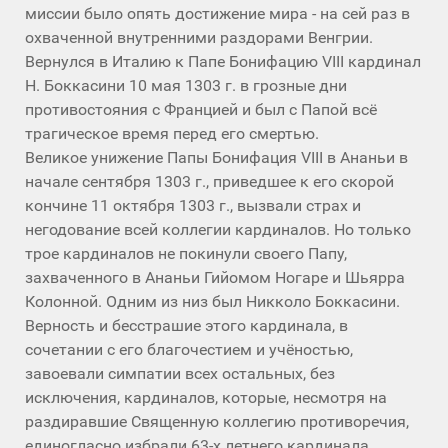
миссии было опять достижение мира - на сей раз в
охваченной внутренними раздорами Венгрии.
Вернулся в Италию к Папе Бонифацию VIII кардинал
Н. Боккасини 10 мая 1303 г. в грозные дни
противостояния с Францией и был с Папой всё
трагическое время перед его смертью.
Великое унижение Папы Бонифация VIII в Ананьи в
начале сентября 1303 г., приведшее к его скорой
кончине 11 октября 1303 г., вызвали страх и
негодование всей коллегии кардиналов. Но только
трое кардиналов не покинули своего Папу,
захваченного в Ананьи Гийомом Ногаре и Шьярра
Колонной. Одним из низ был Никколо Боккасини.
Верность и бесстрашие этого кардинала, в
сочетании с его благочестием и учёностью,
завоевали симпатии всех остальных, без
исключения, кардиналов, которые, несмотря на
раздиравшие Священную коллегию противоречия,
единогласно избрали 63-х летнего кардинала