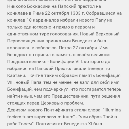
Никколо Боккасини на Папский престол на
конклаве в Риме 22 октября 1303 г. Собравшиеся на
конклав 18 кардиналов избрали нового Папу не
только единогласно и прямо в первом и
единственном туре голосования. Новый Верховный
Первосвященник принял имя Бенедикт и был
коронован в соборе св. Петра 27 октября. Имя
Бенедикт он принял в память о своём великом
Предшественнике - Бонифации VIII, которого до
избрания на Папский Престол звали Бенедетто
Каэтани. Почтив таким образом память Бонифация
VIII, новый Папа, тем не менее, не взял для себя имя
Бонифаций, чем подчеркнул, что постарается теперь
найти иные, чем его Предшественник, пути решения
стоящих перед Церковью проблем.
Девизом нового Понтификата стали слова: “Illumina
faciem tuam super servum tuum” - “яви образ Твой в
рабе Твоём”. Понтификат Бенедикта XI был