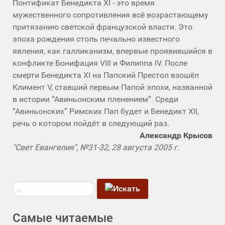
Понтификат Бенедикта XI - это время
мужественного сопротивления всё возрастающему
притязанию светской французской власти. Это
эпоха рождения столь печально известного
явления, как галликанизм, впервые проявившийся в
конфликте Бонифация VIII и Филиппа IV. После
смерти Бенедикта XI на Папский Престол взошёл
Климент V, ставший первым Папой эпохи, названной
в истории “Авиньонским пленением”. Среди
“Авиньонских” Римских Пап будет и Бенедикт XII,
речь о котором пойдёт в следующий раз.
Александр Крысов
"Свет Евангелия", №31-32, 28 августа 2005 г.
Искать...
Самые читаемые