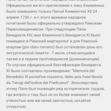
Официальное же его причисление к лику блаженных
было совершено только Папой Климентом XII 24
апреля 1736 г. и с этого времени народное
почитание было официально утверждено Римским
Первосвященником. При следующем Папе,
Бенедикте XIV, имя блаженного Бенедикта XI было
помещено в Римский мартиролог и для Римской
епархии (pro clero romano) был установлен день его
литургической памяти - 7 июля, отмечающийся
также и в ордене проповедников (доминиканцев).
По случаю официальной беатификации Бенедикта
XI было составлено произведение: “Memorie del
Benedetto XI pontefice massimo, detto pria frate Nicolo
da Trevigi dell’ordine dei Predicatori”. Впоследствие,
этому Папе был посвящён ряд исторических трудов,
где вопрос о том, был ли он более знаменит своей
учёностью или же своей святостью, остаётся
открытым.