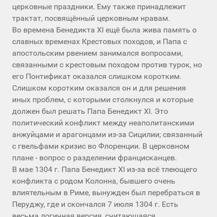
церковные праздники. Ему также принадлежит
трактат, посвящённый церковным нравам.
Во времена Бенедикта XI ещё была жива память о
славных временах Крестовых походов, и Папа с
апостольским рвением занимался вопросами,
связанными с крестовым походом против турок, но
его Понтификат оказался слишком коротким.
Слишком коротким оказался он и для решения
иных проблем, с которыми столкнулся и которые
должен был решать Папа Бенедикт XI. Это
политический конфликт между неаполитанскими
анжуйцами и арагонцами из-за Сицилии; связанный
с гвельфами кризис во Флоренции. В церковном
плане - вопрос о разделении францисканцев.
В мае 1304 г. Папа Бенедикт XI из-за всё тлеющего
конфликта с родом Колонна, бывшего очень
влиятельным в Риме, вынужден был перебраться в
Перуджу, где и скончался 7 июля 1304 г. Есть
весьма логичная версия, считающаяся