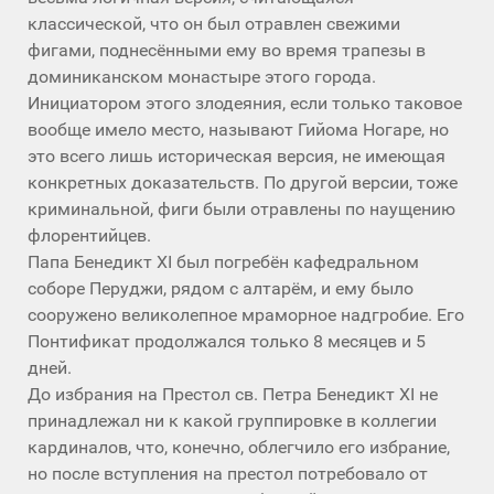
классической, что он был отравлен свежими
фигами, поднесёнными ему во время трапезы в
доминиканском монастыре этого города.
Инициатором этого злодеяния, если только таковое
вообще имело место, называют Гийома Ногаре, но
это всего лишь историческая версия, не имеющая
конкретных доказательств. По другой версии, тоже
криминальной, фиги были отравлены по наущению
флорентийцев.
Папа Бенедикт XI был погребён кафедральном
соборе Перуджи, рядом с алтарём, и ему было
сооружено великолепное мраморное надгробие. Его
Понтификат продолжался только 8 месяцев и 5
дней.
До избрания на Престол св. Петра Бенедикт XI не
принадлежал ни к какой группировке в коллегии
кардиналов, что, конечно, облегчило его избрание,
но после вступления на престол потребовало от