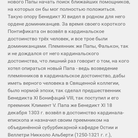
нового Папы начать поиск ближайших помощников,
на которых он бы мог полностью положиться.
Такую опору Бенедикт XI видел в родном для него
ордене доминиканцев. За время своего короткого
Понтификата он возвёл в кардинальское
достоинство трёх человек, и все трое были
доминиканцами. Племянник же Папы, Фалькон, так
и не дождался от него кардинальского
достоинства, что лишний раз говорит о том, на кого
хотел опираться новый Папа - ведь возведение
племянников в кардинальское достоинство, дабы
иметь верного человека в Священной коллегии,
было нормой эпохи, так сделал предшественник
Бенедикта XI Бонифаций VIII, так поступил и его
преемник Климент V. Папа же Бенедикт XI 18
декабря 1303 г. возвёл в достоинство кардинала-
епископа и назначил своим преемником на
объединённой субурбикарной кафедре Остии и
Веллетри Никколо Альберти (1250-1321 г. г.),