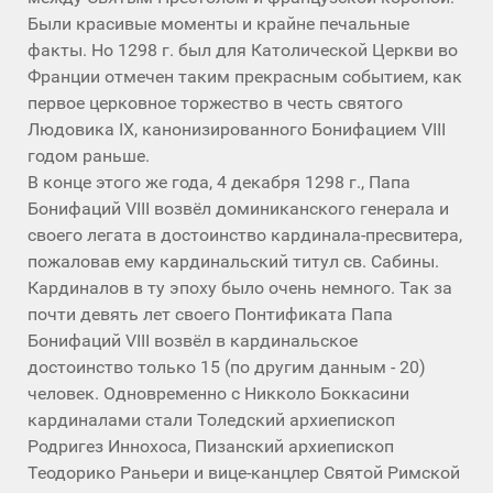
Были красивые моменты и крайне печальные
факты. Но 1298 г. был для Католической Церкви во
Франции отмечен таким прекрасным событием, как
первое церковное торжество в честь святого
Людовика IX, канонизированного Бонифацием VIII
годом раньше.
В конце этого же года, 4 декабря 1298 г., Папа
Бонифаций VIII возвёл доминиканского генерала и
своего легата в достоинство кардинала-пресвитера,
пожаловав ему кардинальский титул св. Сабины.
Кардиналов в ту эпоху было очень немного. Так за
почти девять лет своего Понтификата Папа
Бонифаций VIII возвёл в кардинальское
достоинство только 15 (по другим данным - 20)
человек. Одновременно с Никколо Боккасини
кардиналами стали Толедский архиепископ
Родригез Иннохоса, Пизанский архиепископ
Теодорико Раньери и вице-канцлер Святой Римской