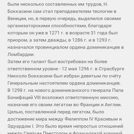
были несколько составленных им трудов, Н.
Боккасини сам стал преподавателем теологии в
Венеции, но, в первую очередь, выделился своими
организаторскими способностями, благодаря
которым он уже в 1271 г. в возрасте 31 года был
приором, а затем дважды, в 1286 г. и в 1293 г.
назначался провинциалом ордена доминиканцев в
Ломбардии.
Затем его талант был востребован на более
ответственном уровне - 12 мая 1296 г. в Страсбурге
Никколо Боккасини был избран девятым по счёту
Генеральным настоятелем ордена доминиканцев.
В 1298 г. на нового доминиканского генерала Папа
Бонифаций VIII возложил ответственную миссию,
назначив его своим легатом во Франции и Англии.
Целью, поставленной перед легатом, было
достижение мира между Филиппом IV Красивым и
Эдуардом I. Это было время непростых отношений
между Святым Престолом и французской короной.