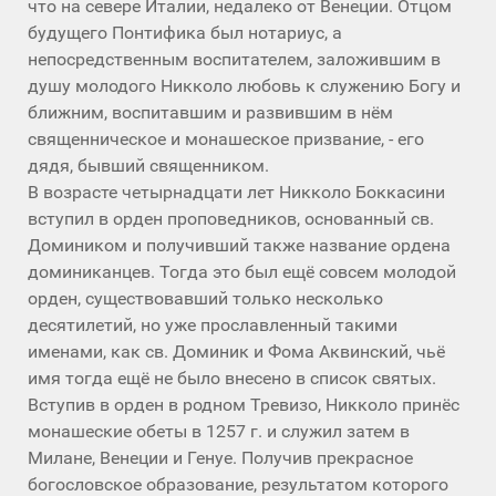
что на севере Италии, недалеко от Венеции. Отцом
будущего Понтифика был нотариус, а
непосредственным воспитателем, заложившим в
душу молодого Никколо любовь к служению Богу и
ближним, воспитавшим и развившим в нём
священническое и монашеское призвание, - его
дядя, бывший священником.
В возрасте четырнадцати лет Никколо Боккасини
вступил в орден проповедников, основанный св.
Домиником и получивший также название ордена
доминиканцев. Тогда это был ещё совсем молодой
орден, существовавший только несколько
десятилетий, но уже прославленный такими
именами, как св. Доминик и Фома Аквинский, чьё
имя тогда ещё не было внесено в список святых.
Вступив в орден в родном Тревизо, Никколо принёс
монашеские обеты в 1257 г. и служил затем в
Милане, Венеции и Генуе. Получив прекрасное
богословское образование, результатом которого