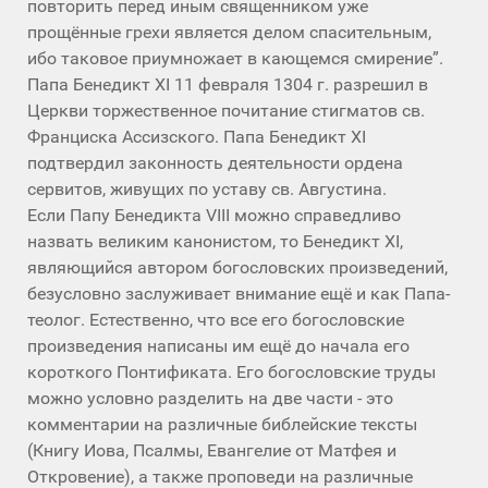
повторить перед иным священником уже
прощённые грехи является делом спасительным,
ибо таковое приумножает в кающемся смирение”.
Папа Бенедикт XI 11 февраля 1304 г. разрешил в
Церкви торжественное почитание стигматов св.
Франциска Ассизского. Папа Бенедикт XI
подтвердил законность деятельности ордена
сервитов, живущих по уставу св. Августина.
Если Папу Бенедикта VIII можно справедливо
назвать великим канонистом, то Бенедикт XI,
являющийся автором богословских произведений,
безусловно заслуживает внимание ещё и как Папа-
теолог. Естественно, что все его богословские
произведения написаны им ещё до начала его
короткого Понтификата. Его богословские труды
можно условно разделить на две части - это
комментарии на различные библейские тексты
(Книгу Иова, Псалмы, Евангелие от Матфея и
Откровение), а также проповеди на различные