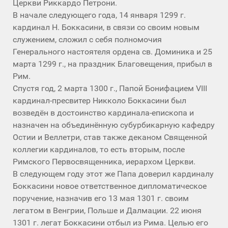
Церкви Риккардо Петрони.
В начале следующего года, 14 января 1299 г.
кардинал Н. Боккасини, в связи со своим новым
служением, сложил с себя полномочия
Генерального настоятеля ордена св. Доминика и 25
марта 1299 г., на праздник Благовещения, прибыл в
Рим.
Спустя год, 2 марта 1300 г., Папой Бонифацием VIII
кардинал-пресвитер Никколо Боккасини был
возведён в достоинство кардинала-епископа и
назначен на объединённую субурбикарную кафедру
Остии и Веллетри, став также деканом Священной
коллегии кардиналов, то есть вторым, после
Римского Первосвященника, иерархом Церкви.
В следующем году этот же Папа доверил кардиналу
Боккасини новое ответственное дипломатическое
поручение, назначив его 13 мая 1301 г. своим
легатом в Венгрии, Польше и Далмации. 22 июня
1301 г. легат Боккасини отбыл из Рима. Целью его