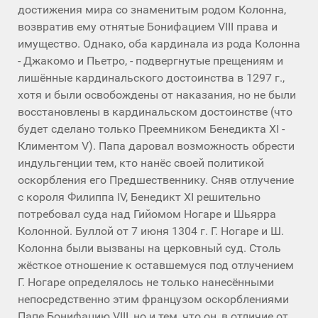
достижения мира со знаменитым родом Колонна,
возвратив ему отнятые Бонифацием VIII права и
имущество. Однако, оба кардинала из рода Колонна
- Джакомо и Пьетро, - подвергнутые прещениям и
лишённые кардинальского достоинства в 1297 г.,
хотя и были освобождены от наказания, но не были
восстановлены в кардинальском достоинстве (что
будет сделано только Преемником Бенедикта XI -
Климентом V). Папа даровал возможность обрести
индульгенции тем, кто нанёс своей политикой
оскорбления его Предшественнику. Сняв отлучение
с короля Филиппа IV, Бенедикт XI решительно
потребовал суда над Гийомом Ногаре и Шьярра
Колонной. Буллой от 7 июня 1304 г. Г. Ногаре и Ш.
Колонна были вызваны на церковный суд. Столь
жёсткое отношение к оставшемуся под отлучением
Г. Ногаре определялось не только нанесёнными
непосредственно этим французом оскорблениями
Папе Бонифацию VIII, но и тем, что он, в отличие от