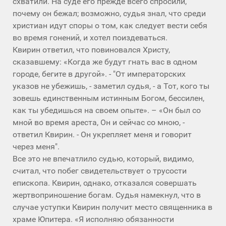
схватили. На суде его прежде всего спросили,
почему он бежал; возможно, судья знал, что среди
христиан идут споры о том, как следует вести себя
во время гонений, и хотел поиздеваться.
Квирин ответил, что повиновался Христу,
сказавшему: «Когда же будут гнать вас в одном
городе, бегите в другой». - "От императорских
указов не убежишь, - заметил судья, - а Тот, кого ты
зовешь единственным истинным Богом, бессилен,
как ты убедишься на своем опыте». – «Он был со
мной во время ареста, Он и сейчас со мною, -
ответил Квирин. - Он укрепляет меня и говорит
через меня".
Все это не впечатлило судью, который, видимо,
считал, что побег свидетельствует о трусости
епископа. Квирин, однако, отказался совершать
жертвоприношение богам. Судья намекнул, что в
случае уступки Квирин получит место священника в
храме Юпитера. «Я исполняю обязанности