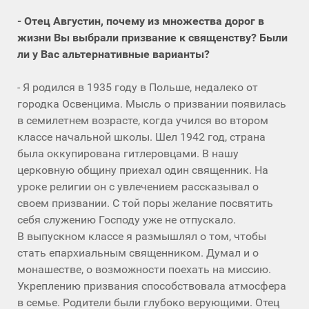
- Отец Августин, почему из множества дорог в
жизни Вы выбрали призвание к священству? Были
ли у Вас альтернативные варианты?
- Я родился в 1935 году в Польше, недалеко от
городка Освенцима. Мысль о призвании появилась
в семилетнем возрасте, когда учился во втором
классе начальной школы. Шел 1942 год, страна
была оккупирована гитлеровцами. В нашу
церковную общину приехал один священник. На
уроке религии он с увлечением рассказывал о
своем призвании. С той поры желание посвятить
себя служению Господу уже не отпускало.
В выпускном классе я размышлял о том, чтобы
стать епархиальным священником. Думал и о
монашестве, о возможности поехать на миссию.
Укреплению призвания способствовала атмосфера
в семье. Родители были глубоко верующими. Отец