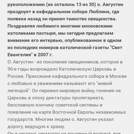
рукоположению (их осталось 13 из 30) о. Августин
празднует в кафедральном соборе Люблина, где
полвека назад он принял таинство священства.
Поздравляя любимого многими московскими
католиками пастыря, мы сегодня предлагаем
внимание его интервью, опубликованное в одном
из последних номеров католической газеты "Свет
Евангелия" в 2007 г.
О. Августин - из поколения священников, которое в
90-е годы возрождало Католическую Церковь в
России. Прихожане кафедрального собора в Москве
с любовью и уважением называют его "живой
легендой". Он пережил мировую войну, гонения на
Церковь в эпоху диктатуры пролетариата,
бесславную кончину советской системы и
появление на карте Восточной Европы независимых
государств. Многим людям о. Августин указал
дорогу, ведущую к храму.
Он и сегодня, несмотря на почтенный возраст, все