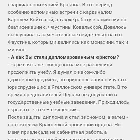
епархиальной курией Кракова. В тот период
особенно вспоминаю встречи с кардиналом
Каролем Войтылой, а также работу в комиссии по
беатификации с. Фаустины Ковальской. Довелось
выслушивать замечательные свидетельства о с.
Фаустине, которыми делились как монахини, так и
миряне.
- А как Вы стали дипломированным юристом?
- Через пять лет священства мне разрешили
продолжить учебу. Я думал о каком-либо
церковном предмете, но пришлось заочно изучать
юриспруденцию в Ягеллонском университете. В то
время представителей Церкви не допускали в
государственные учебные заведения. Приходилось
скрывать, что я – священник…
После защиты диплома я стал экономом, а затем -
настоятелем Краковской провинции ордена. Но
меня привлекала не кабинетная работа, а
пастырская, которой изо дня в день занимаются