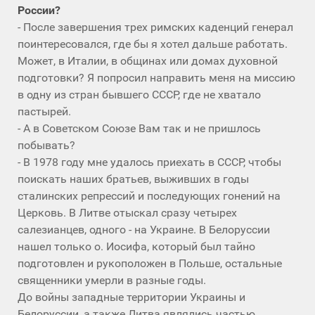
России?
- После завершения трех римских каденций генерал
поинтересовался, где бы я хотел дальше работать.
Может, в Италии, в общинах или домах духовной
подготовки? Я попросил направить меня на миссию
в одну из стран бывшего СССР, где не хватало
пастырей.
- А в Советском Союзе Вам так и не пришлось
побывать?
- В 1978 году мне удалось приехать в СССР, чтобы
поискать наших братьев, выживших в годы
сталинских репрессий и последующих гонений на
Церковь. В Литве отыскал сразу четырех
салезианцев, одного - на Украине. В Белоруссии
нашел только о. Иосифа, который был тайно
подготовлен и рукоположен в Польше, остальные
священники умерли в разные годы.
До войны западные территории Украины и
Белоруссии, а также Литва являлись частью