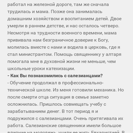
работал на железной дороге, там же сначала
трудилась и мама. Позже она занималась
домашним хозяйством и воспитанием детей. Двое
умерли в раннем детстве, и нас осталось четверо.
Несмотря на трудности военного времени, мама
прививала нам безграничное доверие к Богу,
молилась вместе с нами и водила в церковь, где я
стал министрантом. Помощь священнику у алтаря
помогала мне в духовной жизни не меньше, чем
школьные уроки катехизации.
- Как Вы познакомились с салезианцами?
- Обучение продолжал в профессионально-
технической школе. Из меня готовили механика. Но
после смерти отца ситуация в семье заметно
осложнилась. Пришлось совмещать учебу с
зарабатыванием денег. В тот период я и
подружился с салезианцами. Очень притягивала их
работа. Салезианские священники имели большое
влияние на молодежь, учили ее жить Евхаристией. В