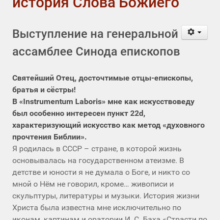
история Слова Божиего
Выступление на генеральной
ассамблее Синода епископов
Святейший Отец, досточтимые отцы-епископы,
братья и сёстры!
В «Instrumentum Laboris» мне как искусствоведу
был особенно интересен пункт 22d,
характеризующий искусство как метод «духовного
прочтения Библии».
Я родилась в СССР – стране, в которой жизнь
основывалась на государственном атеизме. В
детстве и юности я не думала о Боге, и никто со
мной о Нём не говорил, кроме… живописи и
скульптуры, литературы и музыки. История жизни
Христа была известна мне исключительно по
иконам, картинам и оратории И. С. Баха «Страсти по