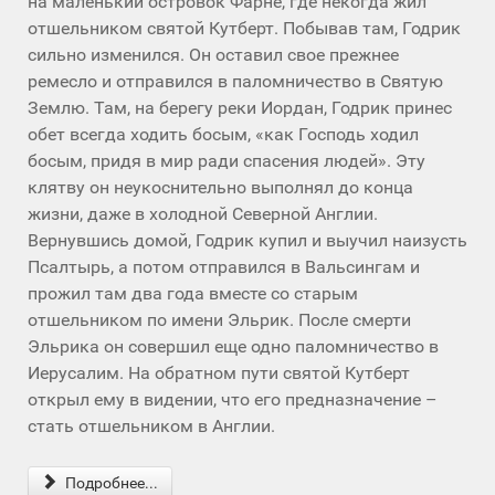
на маленький островок Фарне, где некогда жил
отшельником святой Кутберт. Побывав там, Годрик
сильно изменился. Он оставил свое прежнее
ремесло и отправился в паломничество в Святую
Землю. Там, на берегу реки Иордан, Годрик принес
обет всегда ходить босым, «как Господь ходил
босым, придя в мир ради спасения людей». Эту
клятву он неукоснительно выполнял до конца
жизни, даже в холодной Северной Англии.
Вернувшись домой, Годрик купил и выучил наизусть
Псалтырь, а потом отправился в Вальсингам и
прожил там два года вместе со старым
отшельником по имени Эльрик. После смерти
Эльрика он совершил еще одно паломничество в
Иерусалим. На обратном пути святой Кутберт
открыл ему в видении, что его предназначение –
стать отшельником в Англии.
Подробнее...