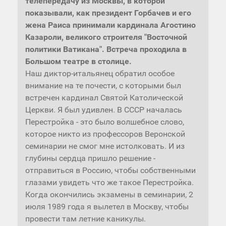
телепередачу из Москвы, в которой
показывали, как президент Горбачев и его
жена Раиса принимали кардинала Агостино
Казароли, великого строителя "Восточной
политики Ватикана". Встреча проходила в
Большом театре в столице.
Наш диктор-итальянец обратил особое
внимание на те почести, с которыми был
встречен кардинал Святой Католической
Церкви. Я был удивлен. В СССР началась
Перестройка - это было волшебное слово,
которое никто из профессоров Веронской
семинарии не смог мне истолковать. И из
глубины сердца пришло решение -
отправиться в Россию, чтобы собственными
глазами увидеть что же такое Перестройка.
Когда окончились экзамены в семинарии, 2
июля 1989 года я вылетел в Москву, чтобы
провести там летние каникулы.