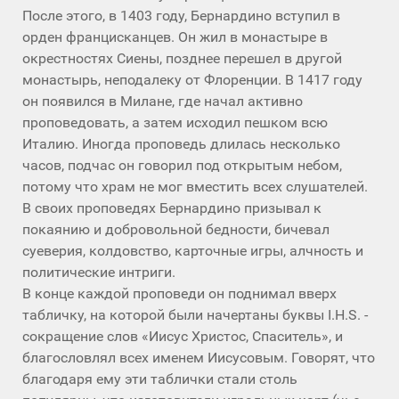
После этого, в 1403 году, Бернардино вступил в
орден францисканцев. Он жил в монастыре в
окрестностях Сиены, позднее перешел в другой
монастырь, неподалеку от Флоренции. В 1417 году
он появился в Милане, где начал активно
проповедовать, а затем исходил пешком всю
Италию. Иногда проповедь длилась несколько
часов, подчас он говорил под открытым небом,
потому что храм не мог вместить всех слушателей.
В своих проповедях Бернардино призывал к
покаянию и добровольной бедности, бичевал
суеверия, колдовство, карточные игры, алчность и
политические интриги.
В конце каждой проповеди он поднимал вверх
табличку, на которой были начертаны буквы I.H.S. -
сокращение слов «Иисус Христос, Спаситель», и
благословлял всех именем Иисусовым. Говорят, что
благодаря ему эти таблички стали столь