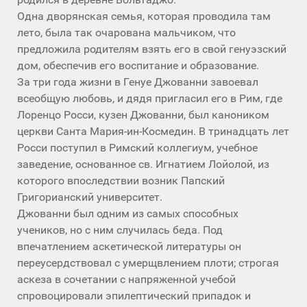
Одна дворянская семья, которая проводила там
лето, была так очарована мальчиком, что
предложила родителям взять его в свой генуэзский
дом, обеспечив его воспитание и образование.
За три года жизни в Генуе Джованни завоевал
всеобщую любовь, и дядя пригласил его в Рим, где
Лоренцо Росси, кузен Джованни, был каноником
церкви Санта Мария-ин-Космедин. В тринадцать лет
Росси поступил в Римский коллегиум, учебное
заведение, основанное св. Игнатием Лойолой, из
которого впоследствии возник Папский
Григорианский университет.
Джованни был одним из самых способных
учеников, но с ним случилась беда. Под
впечатлением аскетической литературы он
переусердствовал с умерщвлением плоти; строгая
аскеза в сочетании с напряженной учебой
спровоцировали эпилептический припадок и