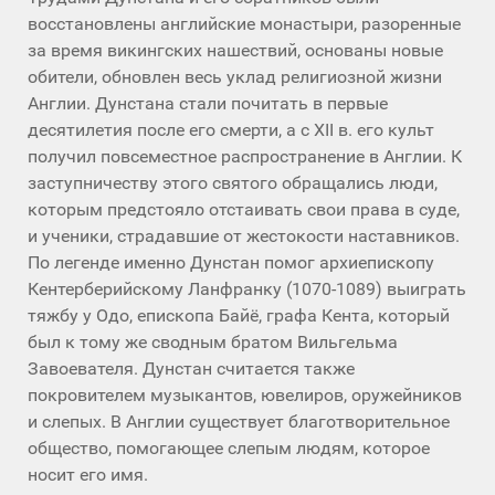
восстановлены английские монастыри, разоренные
за время викингских нашествий, основаны новые
обители, обновлен весь уклад религиозной жизни
Англии. Дунстана стали почитать в первые
десятилетия после его смерти, а с XII в. его культ
получил повсеместное распространение в Англии. К
заступничеству этого святого обращались люди,
которым предстояло отстаивать свои права в суде,
и ученики, страдавшие от жестокости наставников.
По легенде именно Дунстан помог архиепископу
Кентерберийскому Ланфранку (1070-1089) выиграть
тяжбу у Одо, епископа Байё, графа Кента, который
был к тому же сводным братом Вильгельма
Завоевателя. Дунстан считается также
покровителем музыкантов, ювелиров, оружейников
и слепых. В Англии существует благотворительное
общество, помогающее слепым людям, которое
носит его имя.