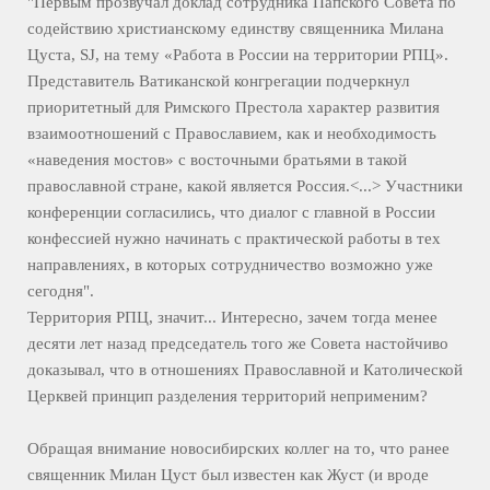
"Первым прозвучал доклад сотрудника Папского Совета по
содействию христианскому единству священника Милана
Цуста, SJ, на тему «Работа в России на территории РПЦ».
Представитель Ватиканской конгрегации подчеркнул
приоритетный для Римского Престола характер развития
взаимоотношений с Православием, как и необходимость
«наведения мостов» с восточными братьями в такой
православной стране, какой является Россия.
<
...
>
Участники
конференции согласились, что диалог с главной в России
конфессией нужно начинать с практической работы в тех
направлениях, в которых сотрудничество возможно уже
сегодня".
Территория РПЦ, значит... Интересно, зачем тогда менее
десяти лет назад председатель того же Совета настойчиво
доказывал, что в отношениях Православной и Католической
Церквей принцип разделения территорий неприменим?
Обращая внимание новосибирских коллег на то, что ранее
священник Милан Цуст был известен как Жуст (и вроде